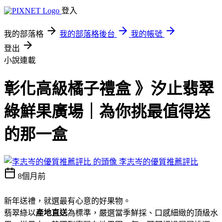
登入
我的部落格
我的部落格後台
我的帳號
登出
小說連載
彰化高級橘子禮盒 》汐止翡翠
綠鮮果廣場｜為你挑最值得送
的那一盒
李志岑的優質推薦評比
8個月前
新年送禮，就選最有心意的好果物。
翡翠綠以
產地直送
為標準，嚴選當季鮮採、口感細緻的頂級水