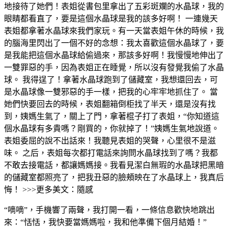
地接待了她們！表姐從書包里拿出了五彩斑斕的水晶球，我的
眼睛都看直了，要是這個水晶球是我的該多好啊！ 一連幾天
表姐都拿著水晶球來我們家玩。有一天當表姐午休的時候，我
的腦海里閃出了一個不好的念想：我太喜歡這個水晶球了，要
是我能把這個水晶球給偷過來，那該多好啊！我慢慢地伸出了
一雙罪惡的手，因為表姐正在睡覺，所以沒有發覺我偷了水晶
球。 我得逞了！拿著水晶球跑到了儲藏室，我想還回去，可
是水晶球像一雙邪惡的手一樣，把我的心牢牢地抓住了。 當
她們快要回去的時候，表姐翻箱倒柜找了半天，還是沒有找
到，姨媽生氣了，關上了門，拿著棍子打了表姐，“你知道這
個水晶球有多貴嗎？剛買的，你就掉了！”姨媽生氣地說道。
表姐委屈的說不出話來！我聽見表姐的哭聲，心里很不是滋
味。 之后，表姐每次都打電話來詢問水晶球找到了嗎？我都
不敢去接電話，都讓媽媽接。我看見潔白無瑕的水晶球把黑暗
的儲藏室都照亮了，把我丑惡的臉頰映在了水晶球上，我真后
悔！ >>>更多美文：隨感
“嘀嘀”，手機響了兩聲，我打開一看，一條信息歡快地跳出
來：“恬恬，我快要當媽媽啦，我和他準備下個月結婚！”