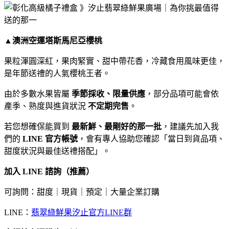
▲
澳洲空運塔斯馬尼亞櫻桃
果粒渾圓深紅，果肉緊實、甜中帶花香，冷藏食用風味更佳，
是年節送禮的人氣櫻桃王者。
由於多數水果皆屬
季節採收、限量供應
，部分品項可能會依
產季、熟度與進貨狀況
不定期完售
。
若您想確保能買到
最新鮮、最剛好的那一批
，建議先加入我
們的
LINE 官方帳號
，會有專人協助您確認「當日到貨品項、
甜度狀況與最佳送禮搭配」。
加入 LINE 諮詢（推薦）
可詢問：甜度｜現貨｜預定｜大量企業訂購
LINE：
翡翠綠鮮果汐止官方LINE群