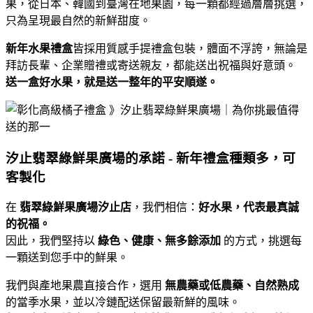
果，從日本、韓國到臺灣在地果園，每一顆都經過層層挑選，
只為呈現最自然的新鮮甜度。
新年水果禮盒
皆採用質感手提禮盒包裝，體面不浮誇，無論是
拜訪長輩、企業贈禮或寄送親友，都能送出祝福與好意頭。
送一盒好水果，就是送一整年的平安順遂。
汐止翡翠綠鮮果廣場的承諾 - 新年禮盒種類多，可
客製化
在
翡翠綠鮮果廣場汐止店
，我們相信：
好水果，代表最真誠
的祝福。
因此，我們堅持以
綠色、健康、無多餘添加
的方式，挑選每
一顆送到您手中的鮮果。
我們與產地果農直接合作，選用
無農藥或低農藥、自然熟成
的當季水果，並以冷鏈配送保留最新鮮的風味。