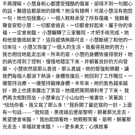
不再理睬。小慧身和心都遭受殘酷的傷害，卻得不到一句關心
的話。難道這都是她的錯嗎？她沒有錯啊！可是小慧沒有抱怨
一句，她也怕我擔心，一個人默默承受了所有傷痛。 我顫著
聲音安慰小慧：一切都會過去，一切都會好起來，屬于你的幸
福，一定會來臨。 小慧輾轉了三家醫院，才把手術完成。她
和他是徹底結束了，這段感情無路可走，小慧斷絕了和他的一
切來往。 小慧又恢復了一個人的生活，我看得見她的努力，
我也相信她能走出來。所幸的是，小慧的身體恢復得很好，她
的病也得到了控制，慢慢地穩定下來，并朝著良好的方向發
展。 小慧依然是那么善良，那么真誠，她的堅強和樂觀，讓
我們每個人都淌下熱淚。身體恢復后，她回到了工作職位。一
邊堅持治療，一邊堅持鍛煉身體。半年來，她的氣色越來越
好，臉上也逐漸露出了笑容。她還把駕照順利考了下來。 我
們再次相對而坐，小慧拿出了小山似的一堆書信，笑著說：
“恬恬你看，我又寫了那么多！”我拆開了最近寫的一封，上面
有一句話—— “我知道，黑夜過后便是黎明，朝著那光走去，
希望便會來臨。” 我抬起頭看她，她輕輕笑著，是啊，朝著那
光走去，幸福就會來臨！ >>>更多美文：心情故事