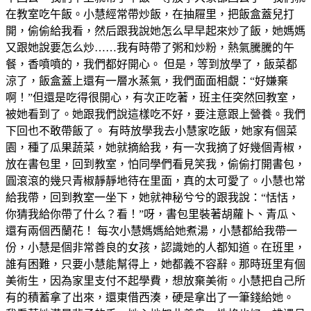
在教室吃午飯。小慧經常帶炒飯，在抽屜里，把飯盒蓋兒打
開，偷偷給我看，然后跟我說她怎么早早起來炒了飯，她媽媽
又跟她說要怎么炒……我有時帶了粥和炒粉，熱氣騰騰的午
餐，香噴噴的，我們都好開心。 但是，等到放學了，飯菜都
涼了，飯盒蓋上還有一層水蒸氣，我們面面相覷：“好嫌棄
啊！”但還是吃得很開心，有次正吃著，班主任突然回教室，
被她看到了。她跟我們說這樣吃不好，要注意跟上營養。我們
下回也不敢帶飯了。 有時放學我去小慧家吃飯，她家有個菜
園，種了瓜果蔬菜，她就摘給我，有一次我摘了好幾個青椒，
放在書包里，回到教室，怕同學們看見笑我，偷偷打開書包，
圓滾滾的幾只青椒靜靜地待在里面，真的太可愛了。小慧也常
給我帶，回到教室一坐下，她就神秘兮兮的跟我說：“恬恬，
你猜我給你帶了什么？看！”呀，書包里裝著胡蘿卜、青瓜、
還有兩個西蘭花！ 每次小慧媽媽給她煮湯，小慧都給我帶一
份，小慧是個非常善良的女孩，認識她的人都知道。在班里，
誰有困難，只要小慧能幫得上，她都義不容辭。那時班里有個
美術生，因為家里支付不起學費，想放棄美術。小慧把自己所
有的積蓄拿了出來，還東借西湊，硬是拿出了一筆錢給她。