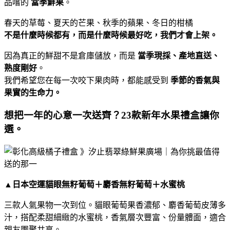
品嚐的
當季鮮果
。
春天的草莓、夏天的芒果、秋季的蘋果、冬日的柑橘
不是什麼時候都有，而是什麼時候最好吃，我們才會上架。
因為真正的鮮甜不是倉庫儲放，而是
當季現採、產地直送、
熟度剛好
。
我們希望您在每一次咬下果肉時，都能感受到
季節的香氣與
果實的生命力。
想把一年的心意一次送齊？23款新年水果禮盒讓你
選。
▲
日本空運貓眼無籽葡萄＋麝香無籽葡萄＋水蜜桃
三款人氣果物一次到位。貓眼葡萄果香濃郁、麝香葡萄皮薄多
汁，搭配柔甜細緻的水蜜桃，香氣層次豐富、份量體面，適合
親友團聚共享。