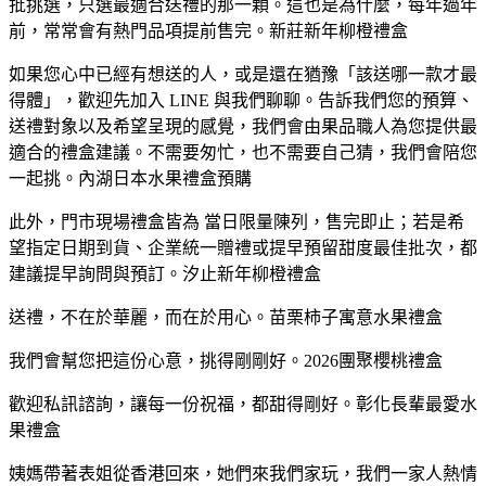
批挑選，只選最適合送禮的那一顆。這也是為什麼，每年過年
前，常常會有熱門品項提前售完。新莊新年柳橙禮盒
如果您心中已經有想送的人，或是還在猶豫「該送哪一款才最
得體」，歡迎先加入 LINE 與我們聊聊。告訴我們您的預算、
送禮對象以及希望呈現的感覺，我們會由果品職人為您提供最
適合的禮盒建議。不需要匆忙，也不需要自己猜，我們會陪您
一起挑。內湖日本水果禮盒預購
此外，門市現場禮盒皆為 當日限量陳列，售完即止；若是希
望指定日期到貨、企業統一贈禮或提早預留甜度最佳批次，都
建議提早詢問與預訂。汐止新年柳橙禮盒
送禮，不在於華麗，而在於用心。苗栗柿子寓意水果禮盒
我們會幫您把這份心意，挑得剛剛好。2026團聚櫻桃禮盒
歡迎私訊諮詢，讓每一份祝福，都甜得剛好。彰化長輩最愛水
果禮盒
姨媽帶著表姐從香港回來，她們來我們家玩，我們一家人熱情