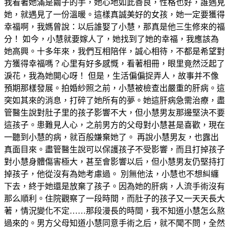
我看著她滿是繭子的手，她心地如此善良，性格也好，誰遇見
她，就遇見了一份溫暖。這樣真誠美好的女孩，她一定要獲得
幸福啊，我媽曾說：以后誰娶了小慧，那真是他三生修來的福
分！ 如今，小慧就要嫁人了，她找到了她的幸福，我應該為
她高興。十多年來，我們互相陪伴，誠心相待，不都是希望對
方獲得幸福嗎？心里有好多感慨，看著相冊，眼里竟然泛起了
淚花，我為她開心呀！ 但是，生活偏偏捉弄人，故事并不像
預期那樣發展。拍婚紗照之前，小慧被檢查出嚴重的肝病。這
突如其來的消息，打碎了她所有的夢。她這肝病急需治療，盡
管醫生說對肚子里的孩子影響不大，但小慧男友那邊堅決不要
這孩子。患難見人心，之前男方的父母對小慧甚是喜歡，現在
一聽到小慧的病，就百般嫌棄她了。 再說小慧男友，也露出
真面目來。盡管醫生說可以保護孩子不受影響，而且打掉孩子
對小慧身體傷害極大，甚至會影響以后，但小慧男友仍堅持打
掉孩子，他從沒有為她考慮過。 別無他法，小慧也不想糾纏
下去，終于她還是放棄了孩子。因為她的肝病，人流手術沒有
那么順利。住院觀察了一段時間，而肚子的孩子又一天天長大
著，情況變化不定……那段漫長的時間，我不知道小慧怎么熬
過來的。男方父母知道小慧同意手術之后，就不聞不問，全然