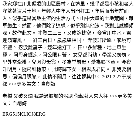
我家鄉在川北偏遠的山區農村，在這里，幾乎都是小孩和老人
守望著這片土地，年輕人中年人出門打工，年后而出年前而
入。似乎這是當地主流的生活方式。山中大量的土地荒閑，雜
草叢生。然而，他們除了這樣，似乎別無他法。我對此感觸頗
深，故作此文。 才聚二三日，又成嫁枕空， 妾嘗川中水，君
迎嶺南風。 一辭三百日，歲歲總相同， 奔波非所愿，家境可
不豐。 忍淚離妻子，經年遠打工， 田中多鮮種，地上草生
蓬。 阿母身纏疾，阿公眼有瞢， 女兒都尚幼，學業又匆匆。
里外常牽掛，兒囡與母翁， 孝為堂前母，愛為膝下童。 今夜
升明月，隨飛到穗東， 此時輝下女，相思與君同。 非我要相
思，偏偏月朦朧， 此情不關月，往往夢其中。 2021.2.27于成
都 >>>更多美文：自創詩
老橋 又破又爛 我踏過爛爛的泥塘 你載著人來人往 >>>更多美
文：自創詩
ERG515KLIOJ8ERG