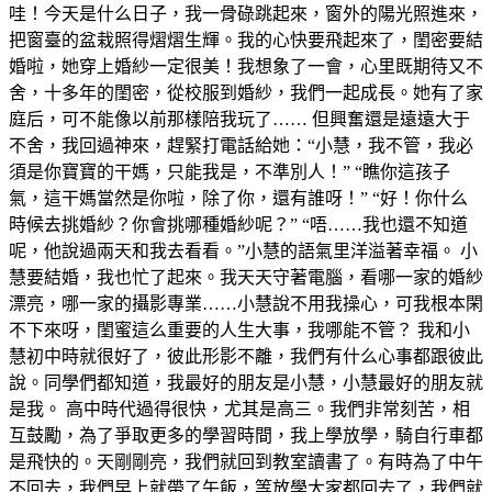
哇！今天是什么日子，我一骨碌跳起來，窗外的陽光照進來，
把窗臺的盆栽照得熠熠生輝。我的心快要飛起來了，閨密要結
婚啦，她穿上婚紗一定很美！我想象了一會，心里既期待又不
舍，十多年的閨密，從校服到婚紗，我們一起成長。她有了家
庭后，可不能像以前那樣陪我玩了…… 但興奮還是遠遠大于
不舍，我回過神來，趕緊打電話給她：“小慧，我不管，我必
須是你寶寶的干媽，只能我是，不準別人！” “瞧你這孩子
氣，這干媽當然是你啦，除了你，還有誰呀！” “好！你什么
時候去挑婚紗？你會挑哪種婚紗呢？” “唔……我也還不知道
呢，他說過兩天和我去看看。”小慧的語氣里洋溢著幸福。 小
慧要結婚，我也忙了起來。我天天守著電腦，看哪一家的婚紗
漂亮，哪一家的攝影專業……小慧說不用我操心，可我根本閑
不下來呀，閨蜜這么重要的人生大事，我哪能不管？ 我和小
慧初中時就很好了，彼此形影不離，我們有什么心事都跟彼此
說。同學們都知道，我最好的朋友是小慧，小慧最好的朋友就
是我。 高中時代過得很快，尤其是高三。我們非常刻苦，相
互鼓勵，為了爭取更多的學習時間，我上學放學，騎自行車都
是飛快的。天剛剛亮，我們就回到教室讀書了。有時為了中午
不回去，我們早上就帶了午飯，等放學大家都回去了，我們就